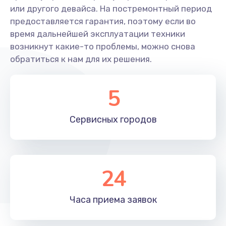
Заказать
или другого девайса. На постремонтный период
предоставляется гарантия, поэтому если во
Замена резины
время дальнейшей эксплуатации техники
900 руб.
возникнут какие-то проблемы, можно снова
обратиться к нам для их решения.
Заказать
Замена камеры
5
750 руб.
Сервисных
городов
Заказать
Апгрейд самоката Bork
2000 руб.
24
Заказать
Часа приема
заявок
Гидроизоляция
1100 руб.