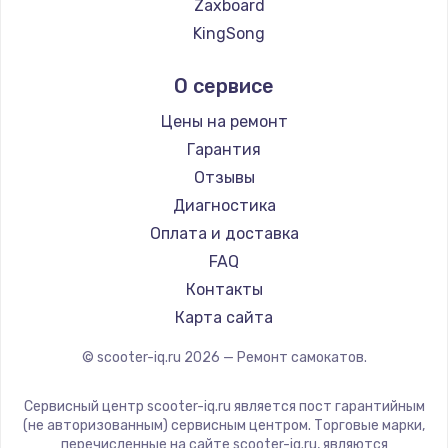
Zaxboard
KingSong
AirWheel
О сервисе
Midway by Yamato
Hunter
Цены на ремонт
Shorner
Гарантия
Joyor
Отзывы
Minimotors
Диагностика
Segway
Оплата и доставка
KIRIN
FAQ
Контакты
Карта сайта
© scooter-iq.ru
2026
— Ремонт самокатов.
Сервисный центр scooter-iq.ru является пост гарантийным
(не авторизованным) сервисным центром. Торговые марки,
перечисленные на сайте scooter-iq.ru, являются