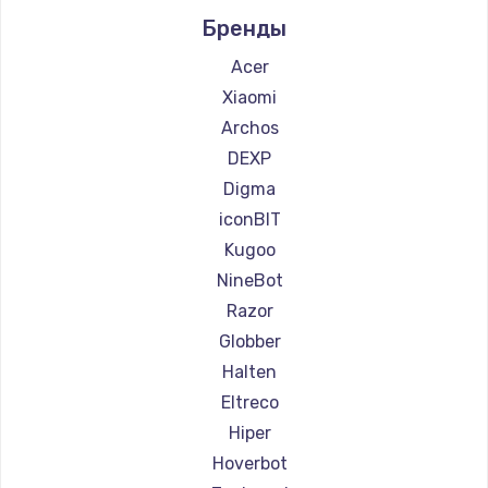
Ремонт самокатов AirWheel
Бренды
Ремонт самокатов Midway by Yamato
Ремонт самокатов Hunter
Acer
Ремонт самокатов Shorner
Xiaomi
Ремонт самокатов Joyor
Archos
Ремонт самокатов Minimotors
DEXP
Ремонт самокатов Segway
Digma
Ремонт самокатов KIRIN
iconBIT
Kugoo
NineBot
Razor
Globber
Halten
Eltreco
Hiper
Hoverbot