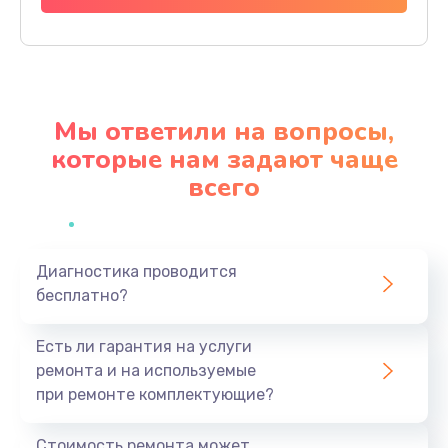
Заказать
Прошивка кофемашины
790 руб.
Мы ответили на вопросы,
Заказать
которые нам задают чаще
всего
Замена или ремонт пароблока
500 руб.
Заказать
Диагностика проводится
бесплатно?
Замена трубок кофемашины
300 руб.
Есть ли гарантия на услуги
Заказать
ремонта и на используемые
при ремонте комплектующие?
Замена щёток электродвигателя
480 руб.
Стоимость ремонта может