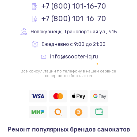
Заказать
+7 (800) 101-16-70
+7 (800) 101-16-70
Чистка от кофейных масел
560 руб.
Новокузнецк
,
 Транспортная ул., 91Б
Заказать
Ежедневно с 9:00 до 21:00
Ремонт электромагнитного клапана
info@scooter-iq.ru
600 руб.
Заказать
Все консультации по телефону в нашем сервисе
совершенно бесплатны
Комплексная профилактика
560 руб.
Заказать
Ремонт мультиклапана
Ремонт популярных брендов самокатов
600 руб.