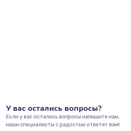
Заказать
Ремонт гидросистемы
600 руб.
Заказать
Замена термоблока
690 руб.
Заказать
Ремонт кофемолки
500 руб.
Заказать
У вас остались вопросы?
Если у вас остались вопросы напишите нам,
Замена дренажного клапана
наши специалисты с радостью ответят вам!
600 руб.