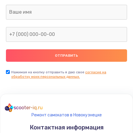
Заказать
Замена счетчика воды
600 руб.
Заказать
Декальцинация
400 руб.
Заказать
Нажимая на кнопку отправить я даю свое
согласие на
обработку моих персональных данных.
Замена ТЭНа
590 руб.
Заказать
scooter-iq.ru
Ремонт самокатов в Новокузнецке
Ремонт платы управления
Контактная информация
880 руб.