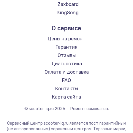
Заказать
Zaxboard
KingSong
AirWheel
О сервисе
Midway by Yamato
Hunter
Цены на ремонт
Shorner
Гарантия
Joyor
Отзывы
Minimotors
Диагностика
Segway
Оплата и доставка
KIRIN
FAQ
Контакты
Карта сайта
© scooter-iq.ru
2026
— Ремонт самокатов.
Сервисный центр scooter-iq.ru является пост гарантийным
(не авторизованным) сервисным центром. Торговые марки,