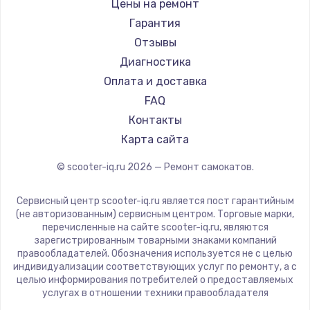
Shorner
Цены на ремонт
Joyor
Гарантия
Minimotors
Отзывы
Bork
Диагностика
Segway
Оплата и доставка
KIRIN
FAQ
Контакты
Карта сайта
© scooter-iq.ru
2026
— Ремонт самокатов.
Сервисный центр scooter-iq.ru является пост гарантийным
(не авторизованным) сервисным центром. Торговые марки,
перечисленные на сайте scooter-iq.ru, являются
зарегистрированным товарными знаками компаний
правообладателей. Обозначения используется не с целью
индивидуализации соответствующих услуг по ремонту, а с
целью информирования потребителей о предоставляемых
услугах в отношении техники правообладателя