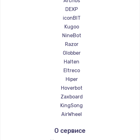
Archos
Ремонт самокатов Bork
DEXP
Ремонт самокатов Segway
iconBIT
Ремонт самокатов KIRIN
Kugoo
NineBot
Razor
Globber
Halten
Eltreco
Hiper
Hoverbot
Zaxboard
KingSong
AirWheel
Midway by Yamato
О сервисе
Hunter