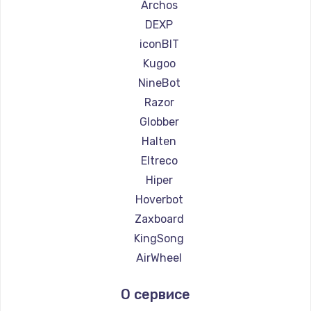
Ремонт самокатов Minimotors
Archos
Ремонт самокатов Bork
DEXP
Ремонт самокатов Segway
iconBIT
Ремонт самокатов KIRIN
Kugoo
NineBot
Razor
Globber
Halten
Eltreco
Hiper
Hoverbot
Zaxboard
KingSong
AirWheel
Midway by Yamato
О сервисе
Hunter