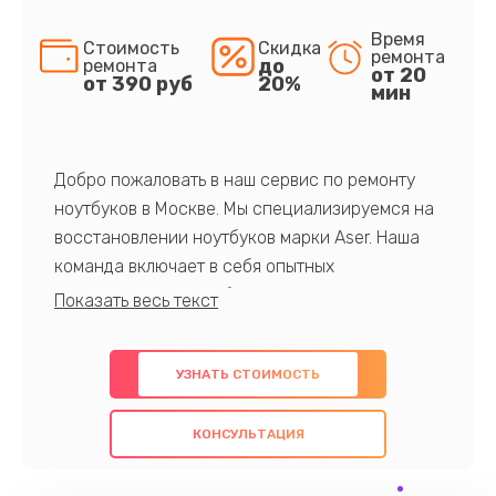
Время
Стоимость
Скидка
ремонта
до
ремонта
от 20
от 390 руб
20%
мин
Добро пожаловать в наш сервис по ремонту
ноутбуков в Москве. Мы специализируемся на
восстановлении ноутбуков марки Aser. Наша
команда включает в себя опытных
профессионалов с обширными знаниями и
многолетним опытом в данной области. Мы
предлагаем быстрый и качественный ремонт с
УЗНАТЬ СТОИМОСТЬ
использованием оригинальных компонентов, а
также гарантируем качество всех
КОНСУЛЬТАЦИЯ
проведенных работ. Наша цель - предоставить
клиентам надежное и профессиональное