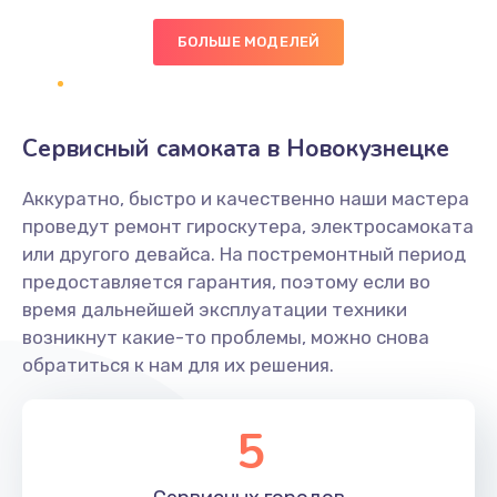
Заказать
БОЛЬШЕ МОДЕЛЕЙ
Настройка BIOS
1490 руб.
Сервисный самоката в Новокузнецке
Заказать
Аккуратно, быстро и качественно наши мастера
Настройка ОС
проведут ремонт гироскутера, электросамоката
1060 руб.
или другого девайса. На постремонтный период
предоставляется гарантия, поэтому если во
Заказать
время дальнейшей эксплуатации техники
возникнут какие-то проблемы, можно снова
Чистка от пыли
обратиться к нам для их решения.
890 руб.
Заказать
5
Замена южного моста