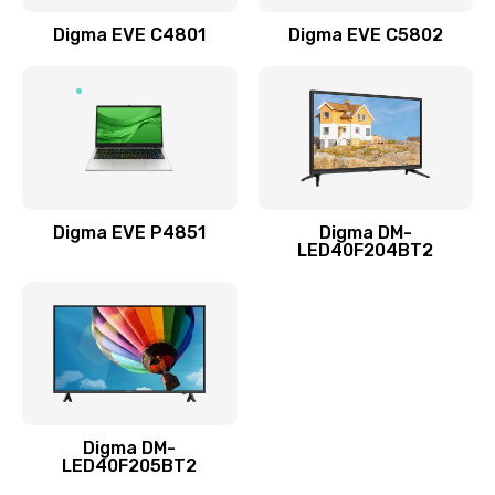
Заказать
Digma EVE C4801
Digma EVE C5802
Замена жесткого диска
490 руб.
Заказать
Замена видеокарты
1895 руб.
Digma EVE P4851
Digma DM-
LED40F204BT2
Заказать
Ремонт разъема питания
990 руб.
Заказать
Digma DM-
Замена видеочипа
LED40F205BT2
2990 руб.