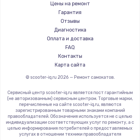
Shorner
Цены на ремонт
Joyor
Гарантия
Minimotors
Отзывы
Bork
Диагностика
Segway
Оплата и доставка
KIRIN
FAQ
Контакты
Карта сайта
© scooter-iq.ru
2026
— Ремонт самокатов.
Сервисный центр scooter-iq.ru является пост гарантийным
(не авторизованным) сервисным центром. Торговые марки,
перечисленные на сайте scooter-iq.ru, являются
зарегистрированным товарными знаками компаний
правообладателей. Обозначения используется не с целью
индивидуализации соответствующих услуг по ремонту, а с
целью информирования потребителей о предоставляемых
услугах в отношении техники правообладателя