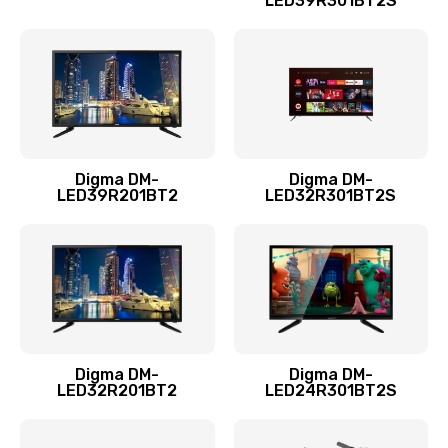
LED39R301BT2S
Замена термопасты
960 руб.
Заказать
Замена системы охлаждения
1295 руб.
Digma DM-
Digma DM-
LED39R201BT2
LED32R301BT2S
Заказать
Замена процессора
1395 руб.
Заказать
Замена оперативной памяти
Digma DM-
Digma DM-
LED32R201BT2
LED24R301BT2S
690 руб.
Заказать