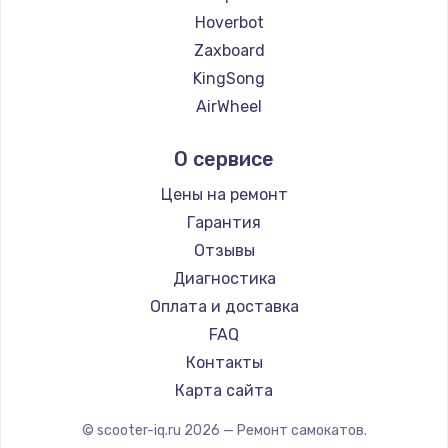
Hoverbot
Zaxboard
KingSong
AirWheel
Midway by Yamato
О сервисе
Hunter
Shorner
Цены на ремонт
Joyor
Гарантия
Minimotors
Отзывы
Bork
Диагностика
Segway
Оплата и доставка
KIRIN
FAQ
Контакты
Карта сайта
© scooter-iq.ru
2026
— Ремонт самокатов.