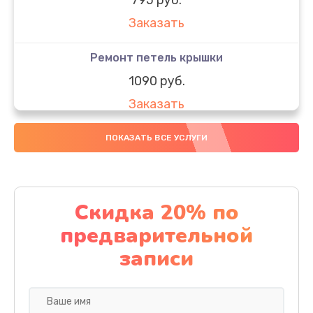
Заказать
Ремонт петель крышки
1090 руб.
Заказать
Замена вебкамеры
ПОКАЗАТЬ ВСЕ УСЛУГИ
990 руб.
Заказать
Скидка 20% по
Замена SSD
предварительной
890 руб.
записи
Заказать
Восстановление данных