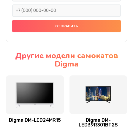
990 руб.
Заказать
Замена северного моста
2885 руб.
Заказать
Другие модели самокатов
Digma
Замена экрана
990 руб.
Заказать
Замена шлейфа матрицы
1095 руб.
Заказать
Digma DM-LED24MR15
Digma DM-
LED39R301BT2S
Замена термопасты