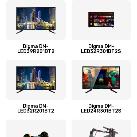
960 руб.
Заказать
Замена системы охлаждения
1295 руб.
Digma DM-
Digma DM-
LED39R201BT2
LED32R301BT2S
Заказать
Замена процессора
1395 руб.
Заказать
Замена оперативной памяти
Digma DM-
Digma DM-
LED32R201BT2
LED24R301BT2S
690 руб.
Заказать