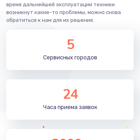
время дальнейшей эксплуатации техники
возникнут какие-то проблемы, можно снова
Настройка BIOS
обратиться к нам для их решения.
1490 руб.
Заказать
5
Настройка ОС
Сервисных
городов
1060 руб.
Заказать
Чистка от пыли
24
890 руб.
Часа приема
заявок
Заказать
Замена южного моста
2885 руб.