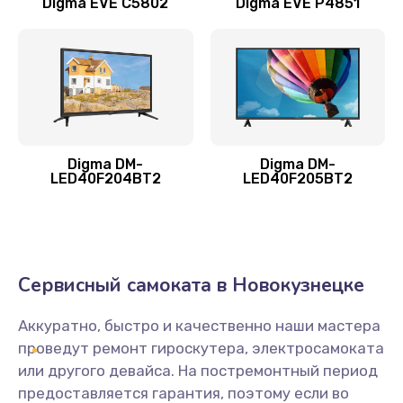
Digma EVE C5802
Digma EVE P4851
Замена жесткого диска
490 руб.
Заказать
Замена видеокарты
1895 руб.
Digma DM-
Digma DM-
LED40F204BT2
LED40F205BT2
Заказать
Ремонт разъема питания
990 руб.
Сервисный самоката в Новокузнецке
Заказать
Аккуратно, быстро и качественно наши мастера
Замена видеочипа
проведут ремонт гироскутера, электросамоката
2990 руб.
или другого девайса. На постремонтный период
предоставляется гарантия, поэтому если во
Заказать