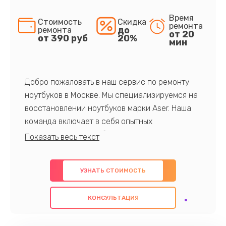
Время
Стоимость
Скидка
ремонта
до
ремонта
от 20
от 390 руб
20%
мин
Добро пожаловать в наш сервис по ремонту
ноутбуков в Москве. Мы специализируемся на
восстановлении ноутбуков марки Aser. Наша
команда включает в себя опытных
профессионалов с обширными знаниями и
многолетним опытом в данной области. Мы
предлагаем быстрый и качественный ремонт с
УЗНАТЬ СТОИМОСТЬ
использованием оригинальных компонентов, а
также гарантируем качество всех
КОНСУЛЬТАЦИЯ
проведенных работ. Наша цель - предоставить
клиентам надежное и профессиональное