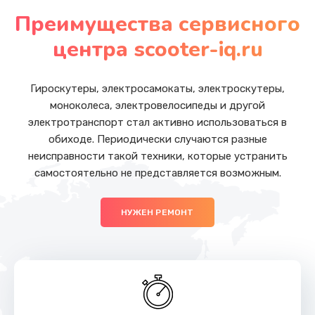
от 990 руб.
Преимущества сервисного
Заказать
центра scooter-iq.ru
Замена вебкамеры
от 990 руб.
Гироскутеры, электросамокаты, электроскутеры,
моноколеса, электровелосипеды и другой
Заказать
электротранспорт стал активно использоваться в
обиходе. Периодически случаются разные
Замена жесткого диска
неисправности такой техники, которые устранить
от 490 руб.
самостоятельно не представляется возможным.
Заказать
НУЖЕН РЕМОНТ
Замена оперативной памяти
от 690 руб.
Заказать
Замена экрана