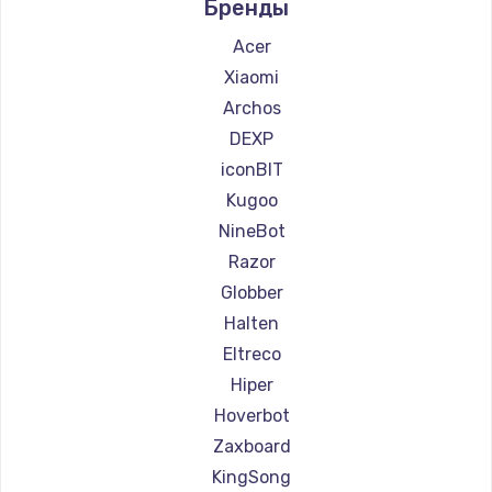
Бренды
Ремонт самокатов Hunter
Ремонт самокатов Shorner
Acer
Ремонт самокатов Joyor
Xiaomi
Ремонт самокатов Minimotors
Archos
Ремонт самокатов Bork
DEXP
Ремонт самокатов Segway
iconBIT
Ремонт самокатов KIRIN
Kugoo
NineBot
Razor
Globber
Halten
Eltreco
Hiper
Hoverbot
Zaxboard
KingSong