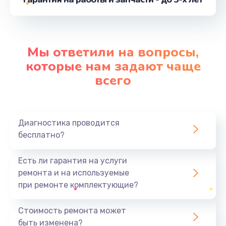
от 3900 руб.
Заказать
Замена шлейфа матрицы
Мы ответили на вопросы,
от 1095 руб.
которые нам задают чаще
Заказать
всего
Замена материнской платы
от 1890 руб.
Диагностика проводится
Заказать
бесплатно?
Замена видеочипа
Есть ли гарантия на услуги
от 2990 руб.
ремонта и на используемые
при ремонте комплектующие?
Заказать
Стоимость ремонта может
Замена SSD
быть изменена?
от 890 руб.