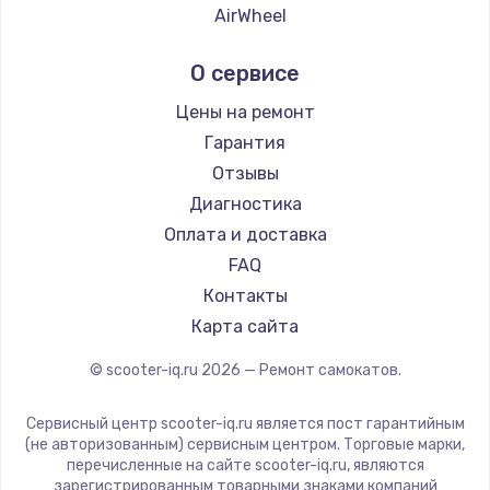
AirWheel
Midway by Yamato
О сервисе
Hunter
Shorner
Цены на ремонт
Joyor
Гарантия
Minimotors
Отзывы
Bork
Диагностика
Segway
Оплата и доставка
KIRIN
FAQ
Контакты
Карта сайта
© scooter-iq.ru
2026
— Ремонт самокатов.
Сервисный центр scooter-iq.ru является пост гарантийным
(не авторизованным) сервисным центром. Торговые марки,
перечисленные на сайте scooter-iq.ru, являются
зарегистрированным товарными знаками компаний