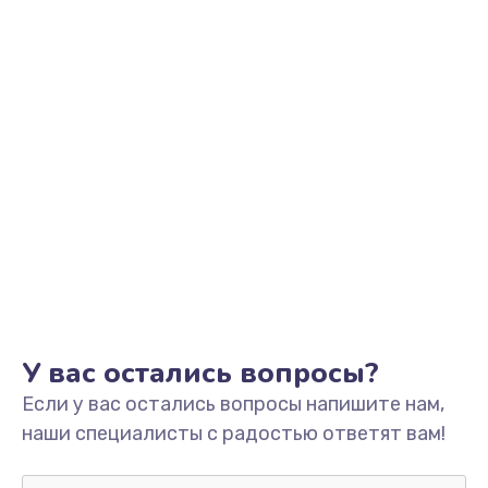
Заказать
Чистка от пыли
от 890 руб.
Заказать
Замена термопасты
от 960 руб.
Заказать
Замена видеокарты
от 1895 руб.
У вас остались вопросы?
Заказать
Если у вас остались вопросы напишите нам,
наши специалисты с радостью ответят вам!
Замена аккумулятора
от 690 руб.