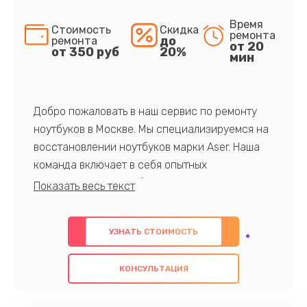
Время
Стоимость
Скидка
ремонта
до
ремонта
от 20
от 350 руб
20%
мин
Добро пожаловать в наш сервис по ремонту
ноутбуков в Москве. Мы специализируемся на
восстановлении ноутбуков марки Aser. Наша
команда включает в себя опытных
профессионалов с обширными знаниями и
многолетним опытом в данной области. Мы
предлагаем быстрый и качественный ремонт с
УЗНАТЬ СТОИМОСТЬ
использованием оригинальных компонентов, а
также гарантируем качество всех
КОНСУЛЬТАЦИЯ
проведенных работ. Наша цель - предоставить
клиентам надежное и профессиональное