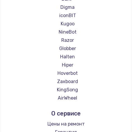
Ремонт самокатов Segway
Digma
Ремонт самокатов KIRIN
iconBIT
Kugoo
NineBot
Razor
Globber
Halten
Hiper
Hoverbot
Zaxboard
KingSong
AirWheel
Midway by Yamato
О сервисе
Hunter
Shorner
Цены на ремонт
Joyor