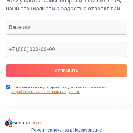
Если у вас остались вопросы напишите нам,
Замена/Pемонт карбюратора
наши специалисты с радостью ответят вам!
1300 руб.
Заказать
Ремонт капиллярной трубки
400 руб.
Заказать
Замена блока питания
1000 руб.
Заказать
Нажимая на кнопку отправить я даю свое
согласие на
обработку моих персональных данных.
Прошивка / разблокировка
900 руб.
Заказать
scooter-iq.ru
Ремонт самокатов в Новокузнецке