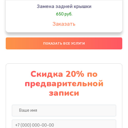
Замена задней крышки
650 руб.
Заказать
Замена аккумулятора
ПОКАЗАТЬ ВСЕ УСЛУГИ
4000 руб.
Заказать
Замена материнской платы
Скидка 20% по
1100 руб.
предварительной
Заказать
записи
Замена масла
750 руб.
Заказать