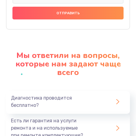
Замена праймера
1000 руб.
Заказать
Ремонт материнской платы
4500 руб.
Мы ответили на вопросы,
Заказать
которые нам задают чаще
всего
Профилактическая чистка
1000 руб.
Заказать
Диагностика проводится
бесплатно?
Прошивка BIOS
1920 руб.
Есть ли гарантия на услуги
Заказать
ремонта и на используемые
при ремонте комплектующие?