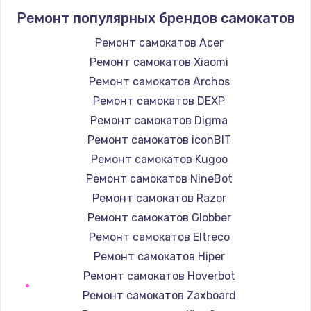
Ремонт популярных брендов самокатов
1400 руб.
Заказать
Ремонт самокатов Acer
Ремонт самокатов Xiaomi
Замена / ремонт электронного модуля
Ремонт самокатов Archos
управления
Ремонт самокатов DEXP
600 руб.
Ремонт самокатов Digma
Заказать
Ремонт самокатов iconBIT
Ремонт самокатов Kugoo
Замена конфорки
Ремонт самокатов NineBot
1100 руб.
Ремонт самокатов Razor
Заказать
Ремонт самокатов Globber
Ремонт самокатов Eltreco
Замена платы сенсора
Ремонт самокатов Hiper
900 руб.
Ремонт самокатов Hoverbot
Заказать
Ремонт самокатов Zaxboard