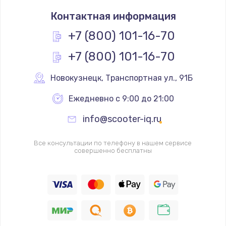
Замена термостата
Контактная информация
1200 руб.
Заказать
+7 (800) 101-16-70
+7 (800) 101-16-70
Замена реле
1000 руб.
Новокузнецк
,
 Транспортная ул., 91Б
Заказать
Ежедневно с 9:00 до 21:00
Замена термопредохранителя
info@scooter-iq.ru
700 руб.
Заказать
Все консультации по телефону в нашем сервисе
совершенно бесплатны
Замена ТЭНа
2500 руб.
Заказать
Замена шнура