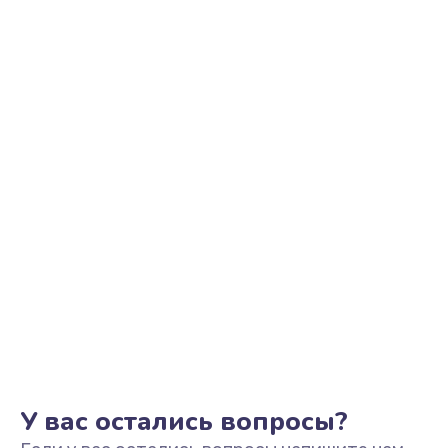
Ремонт цепи питания
2500 руб.
Заказать
Замена видеоадаптера (видеокарты)
1800 руб.
Заказать
Замена, перепайка чипа
1300 руб.
Заказать
Замена HDMI-разъема
650 руб.
Заказать
У вас остались вопросы?