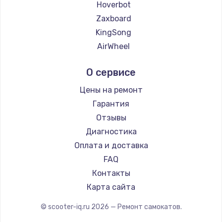
Замена температурного датчика
Hoverbot
2500 руб.
Zaxboard
KingSong
Заказать
AirWheel
Замена электроконфорки
Midway by Yamato
О сервисе
1300 руб.
Hunter
Shorner
Заказать
Цены на ремонт
Joyor
Гарантия
Техобслуживание
Minimotors
Отзывы
900 руб.
Bork
Диагностика
Segway
Заказать
Оплата и доставка
KIRIN
FAQ
Установка / подключение / демонтаж
Контакты
1300 руб.
Карта сайта
Заказать
© scooter-iq.ru
2026
— Ремонт самокатов.