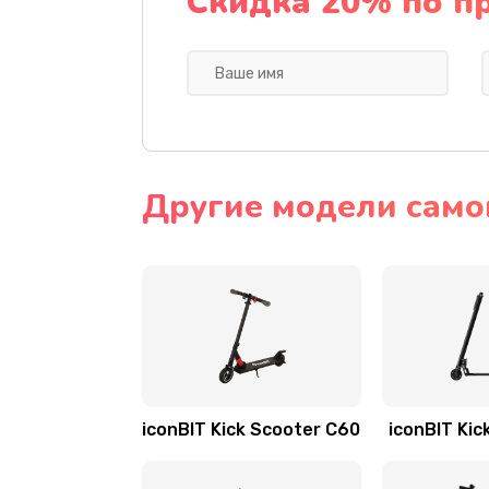
Скидка 20% по п
Другие модели самок
iconBIT Kick Scooter C60
iconBIT Kic