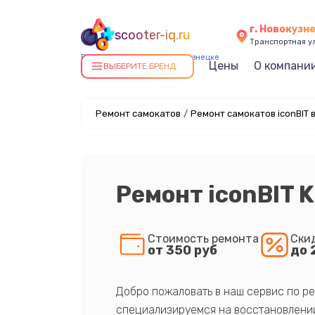
г. Новокузн
scooter-iq.ru
Транспортная ул
Ремонт самокатов в Новокузнецке
Цены
О компани
ВЫБЕРИТЕ БРЕНД
Ремонт самокатов
/
Ремонт самокатов iconBIT 
Ремонт iconBIT K
Стоимость ремонта
Ски
от 350 руб
до 
Добро пожаловать в наш сервис по ре
специализируемся на восстановлении