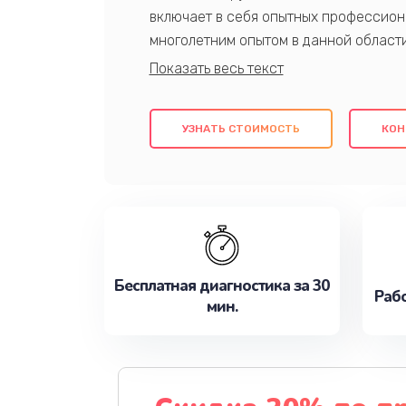
включает в себя опытных профессион
многолетним опытом в данной област
качественный ремонт с использовани
гарантируем качество всех проведенн
клиентам надежное и профессиональн
УЗНАТЬ СТОИМОСТЬ
КОН
потребности наилучшим образом. Не 
сейчас!
Бесплатная диагностика за 30
Рабо
мин.