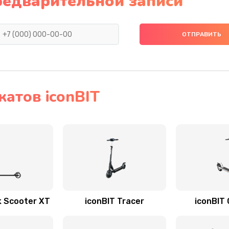
редварительной записи
атов iconBIT
k Scooter XT
iconBIT Tracer
iconBIT 