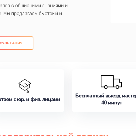
алов с обширными знаниями и
и. Мы предлагаем быстрый и
ем оригинальных компонентов, а также
ых работ. Наша цель - предоставить
ое обслуживание, удовлетворяя их
СУЛЬТАЦИЯ
медлите записаться на ремонт уже
Бесплатный выезд масте
таем с юр. и физ. лицами
40 минут