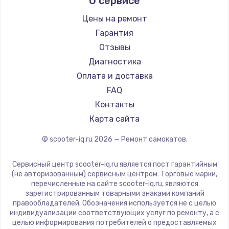
О сервисе
Hunter
Shorner
Цены на ремонт
Joyor
Гарантия
Minimotors
Отзывы
Bork
Диагностика
Segway
Оплата и доставка
KIRIN
FAQ
Контакты
Карта сайта
© scooter-iq.ru
2026
— Ремонт самокатов.
Сервисный центр scooter-iq.ru является пост гарантийным
(не авторизованным) сервисным центром. Торговые марки,
перечисленные на сайте scooter-iq.ru, являются
зарегистрированным товарными знаками компаний
правообладателей. Обозначения используется не с целью
индивидуализации соответствующих услуг по ремонту, а с
целью информирования потребителей о предоставляемых