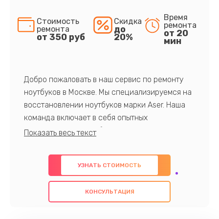
Время
Стоимость
Скидка
ремонта
до
ремонта
от 20
от 350 руб
20%
мин
Добро пожаловать в наш сервис по ремонту
ноутбуков в Москве. Мы специализируемся на
восстановлении ноутбуков марки Aser. Наша
команда включает в себя опытных
профессионалов с обширными знаниями и
многолетним опытом в данной области. Мы
предлагаем быстрый и качественный ремонт с
УЗНАТЬ СТОИМОСТЬ
использованием оригинальных компонентов, а
также гарантируем качество всех
КОНСУЛЬТАЦИЯ
проведенных работ. Наша цель - предоставить
клиентам надежное и профессиональное