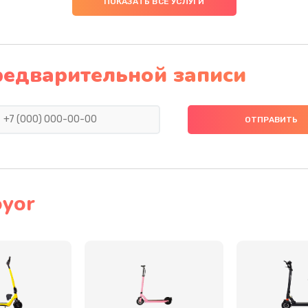
ПОКАЗАТЬ ВСЕ УСЛУГИ
20 мин
3 года
редварительной записи
50 мин
1 год
20 мин
2 года
50 мин
2 года
40 мин
2 года
oyor
50 мин
1 год
50 мин
2 года