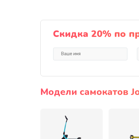
Замена датчика холла
Скидка 20% по п
Замена элемента освещения
Замена амортизаторов
Замена подшипников
Устранение люфта
Модели самокатов J
Замена резины
Замена камеры