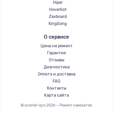
Замена температурного датчика
Hiper
2500 руб.
Hoverbot
Zaxboard
Заказать
KingSong
Замена электроконфорки
AirWheel
О сервисе
1300 руб.
Midway by Yamato
Hunter
Заказать
Цены на ремонт
Shorner
Гарантия
Техобслуживание
Minimotors
Отзывы
900 руб.
Bork
Диагностика
Segway
Заказать
Оплата и доставка
KIRIN
FAQ
Установка / подключение / демонтаж
Контакты
1300 руб.
Карта сайта
Заказать
© scooter-iq.ru
2026
— Ремонт самокатов.