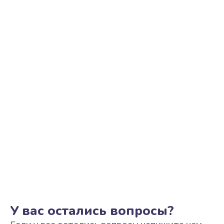
Ремонт цепи питания
2500 руб.
Заказать
Замена видеоадаптера (видеокарты)
1800 руб.
Заказать
Замена, перепайка чипа
1300 руб.
Заказать
Замена HDMI-разъема
650 руб.
Заказать
У вас остались вопросы?