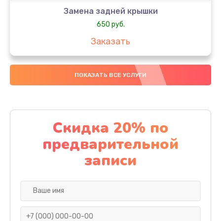
Замена задней крышки
650 руб.
Заказать
Замена аккумулятора
ПОКАЗАТЬ ВСЕ УСЛУГИ
4000 руб.
Заказать
Замена материнской платы
Скидка 20% по
1100 руб.
предварительной
Заказать
записи
Замена масла
750 руб.
Заказать