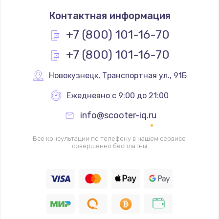
Замена термостата
Контактная информация
1200 руб.
Заказать
+7 (800) 101-16-70
+7 (800) 101-16-70
Замена реле
1000 руб.
Новокузнецк
,
 Транспортная ул., 91Б
Заказать
Ежедневно с 9:00 до 21:00
Замена термопредохранителя
info@scooter-iq.ru
700 руб.
Заказать
Все консультации по телефону в нашем сервисе
совершенно бесплатны
Замена ТЭНа
2500 руб.
Заказать
Замена шнура