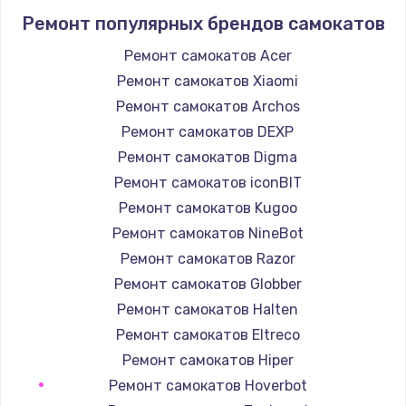
Ремонт популярных брендов самокатов
1400 руб.
Заказать
Ремонт самокатов Acer
Ремонт самокатов Xiaomi
Замена / ремонт электронного модуля
Ремонт самокатов Archos
управления
Ремонт самокатов DEXP
600 руб.
Ремонт самокатов Digma
Заказать
Ремонт самокатов iconBIT
Ремонт самокатов Kugoo
Замена конфорки
Ремонт самокатов NineBot
1100 руб.
Ремонт самокатов Razor
Заказать
Ремонт самокатов Globber
Ремонт самокатов Halten
Замена платы сенсора
Ремонт самокатов Eltreco
900 руб.
Ремонт самокатов Hiper
Заказать
Ремонт самокатов Hoverbot