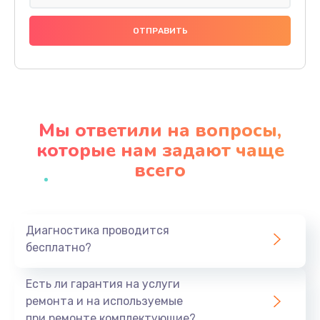
Замена праймера
1000 руб.
Заказать
Ремонт материнской платы
4500 руб.
Мы ответили на вопросы,
Заказать
которые нам задают чаще
всего
Профилактическая чистка
1000 руб.
Заказать
Диагностика проводится
бесплатно?
Прошивка BIOS
1920 руб.
Есть ли гарантия на услуги
Заказать
ремонта и на используемые
при ремонте комплектующие?