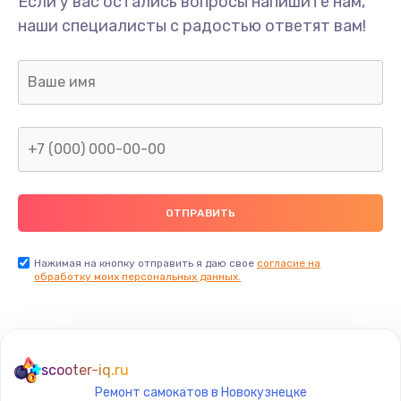
Если у вас остались вопросы напишите нам,
Замена/Pемонт карбюратора
наши специалисты с радостью ответят вам!
1300 руб.
Заказать
Ремонт капиллярной трубки
400 руб.
Заказать
Замена блока питания
1000 руб.
Заказать
Нажимая на кнопку отправить я даю свое
согласие на
обработку моих персональных данных.
Прошивка / разблокировка
900 руб.
Заказать
scooter-iq.ru
Ремонт самокатов в Новокузнецке