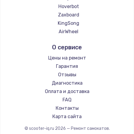
Hoverbot
Zaxboard
KingSong
AirWheel
Midway by Yamato
О сервисе
Hunter
Shorner
Цены на ремонт
Joyor
Гарантия
Minimotors
Отзывы
Bork
Диагностика
Segway
Оплата и доставка
KIRIN
FAQ
Контакты
Карта сайта
© scooter-iq.ru
2026
— Ремонт самокатов.