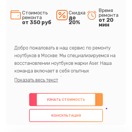
Время
Стоимость
Скидка
ремонта
до
ремонта
от 20
от 350 руб
20%
мин
Добро пожаловать в наш сервис по ремонту
ноутбуков в Москве. Мы специализируемся на
восстановлении ноутбуков марки Aser. Наша
команда включает в себя опытных
профессионалов с обширными знаниями и
многолетним опытом в данной области. Мы
предлагаем быстрый и качественный ремонт с
УЗНАТЬ СТОИМОСТЬ
использованием оригинальных компонентов, а
также гарантируем качество всех
КОНСУЛЬТАЦИЯ
проведенных работ. Наша цель - предоставить
клиентам надежное и профессиональное