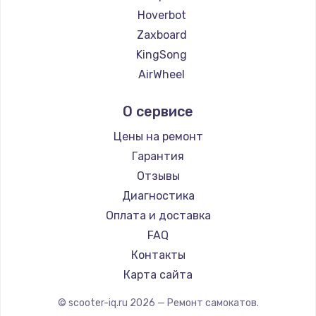
Hoverbot
Zaxboard
KingSong
AirWheel
Midway by Yamato
О сервисе
Hunter
Shorner
Цены на ремонт
Joyor
Гарантия
Minimotors
Отзывы
Bork
Диагностика
Segway
Оплата и доставка
KIRIN
FAQ
Контакты
Карта сайта
© scooter-iq.ru
2026
— Ремонт самокатов.