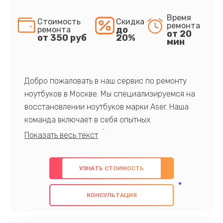
Время
Стоимость
Скидка
ремонта
до
ремонта
от 20
от 350 руб
20%
мин
Добро пожаловать в наш сервис по ремонту
ноутбуков в Москве. Мы специализируемся на
восстановлении ноутбуков марки Aser. Наша
команда включает в себя опытных
профессионалов с обширными знаниями и
многолетним опытом в данной области. Мы
предлагаем быстрый и качественный ремонт с
УЗНАТЬ СТОИМОСТЬ
использованием оригинальных компонентов, а
также гарантируем качество всех
КОНСУЛЬТАЦИЯ
проведенных работ. Наша цель - предоставить
клиентам надежное и профессиональное