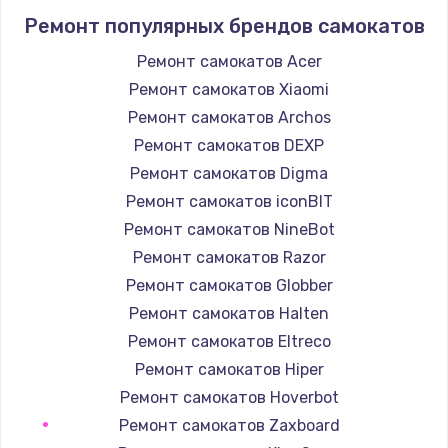
Ремонт популярных брендов самокатов
1400 руб.
Заказать
Ремонт самокатов Acer
Ремонт самокатов Xiaomi
Замена / ремонт электронного модуля
Ремонт самокатов Archos
управления
Ремонт самокатов DEXP
600 руб.
Ремонт самокатов Digma
Заказать
Ремонт самокатов iconBIT
Ремонт самокатов NineBot
Замена конфорки
Ремонт самокатов Razor
1100 руб.
Ремонт самокатов Globber
Заказать
Ремонт самокатов Halten
Ремонт самокатов Eltreco
Замена платы сенсора
Ремонт самокатов Hiper
900 руб.
Ремонт самокатов Hoverbot
Заказать
Ремонт самокатов Zaxboard