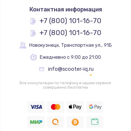
Замена термостата
Контактная информация
1200 руб.
Заказать
+7 (800) 101-16-70
+7 (800) 101-16-70
Замена реле
1000 руб.
Новокузнецк
,
 Транспортная ул., 91Б
Заказать
Ежедневно с 9:00 до 21:00
Замена термопредохранителя
info@scooter-iq.ru
700 руб.
Заказать
Все консультации по телефону в нашем сервисе
совершенно бесплатны
Замена ТЭНа
2500 руб.
Заказать
Замена шнура