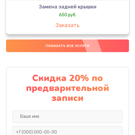
Замена задней крышки
650 руб.
Заказать
Замена аккумулятора
ПОКАЗАТЬ ВСЕ УСЛУГИ
4000 руб.
Заказать
Замена материнской платы
Скидка 20% по
1100 руб.
предварительной
Заказать
записи
Замена масла
750 руб.
Заказать