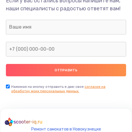
Если у вас остались вопросы напишите нам,
Замена/Pемонт карбюратора
наши специалисты с радостью ответят вам!
1300 руб.
Заказать
Ремонт капиллярной трубки
400 руб.
Заказать
Замена блока питания
1000 руб.
Заказать
Нажимая на кнопку отправить я даю свое
согласие на
обработку моих персональных данных.
Прошивка / разблокировка
900 руб.
Заказать
scooter-iq.ru
Ремонт самокатов в Новокузнецке