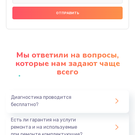
Замена праймера
1000 руб.
Заказать
Ремонт материнской платы
4500 руб.
Мы ответили на вопросы,
Заказать
которые нам задают чаще
всего
Профилактическая чистка
1000 руб.
Заказать
Диагностика проводится
бесплатно?
Прошивка BIOS
1920 руб.
Есть ли гарантия на услуги
Заказать
ремонта и на используемые
при ремонте комплектующие?