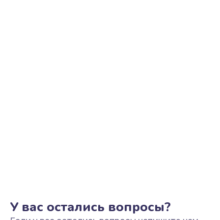
Ремонт цепи питания
2500 руб.
Заказать
Замена видеоадаптера (видеокарты)
1800 руб.
Заказать
Замена, перепайка чипа
1300 руб.
Заказать
Замена HDMI-разъема
650 руб.
Заказать
У вас остались вопросы?