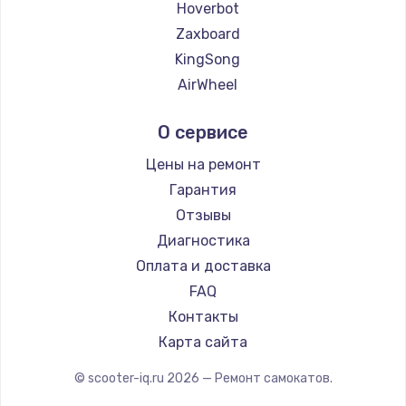
Замена температурного датчика
Hoverbot
2500 руб.
Zaxboard
KingSong
Заказать
AirWheel
Замена электроконфорки
Midway by Yamato
О сервисе
1300 руб.
Hunter
Shorner
Заказать
Цены на ремонт
Joyor
Гарантия
Техобслуживание
Minimotors
Отзывы
900 руб.
Bork
Диагностика
Segway
Заказать
Оплата и доставка
KIRIN
FAQ
Установка / подключение / демонтаж
Контакты
1300 руб.
Карта сайта
Заказать
© scooter-iq.ru
2026
— Ремонт самокатов.