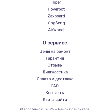
Hiper
Hoverbot
Zaxboard
KingSong
AirWheel
Midway by Yamato
О сервисе
Hunter
Shorner
Цены на ремонт
Joyor
Гарантия
Minimotors
Отзывы
Bork
Диагностика
Segway
Оплата и доставка
KIRIN
FAQ
Контакты
Карта сайта
© scooter-iq.ru
2026
— Ремонт самокатов.