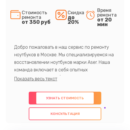
Время
Стоимость
Скидка
ремонта
до
ремонта
от 20
от 350 руб
20%
мин
Добро пожаловать в наш сервис по ремонту
ноутбуков в Москве. Мы специализируемся на
восстановлении ноутбуков марки Aser. Наша
команда включает в себя опытных
профессионалов с обширными знаниями и
многолетним опытом в данной области. Мы
предлагаем быстрый и качественный ремонт с
УЗНАТЬ СТОИМОСТЬ
использованием оригинальных компонентов, а
также гарантируем качество всех
КОНСУЛЬТАЦИЯ
проведенных работ. Наша цель - предоставить
клиентам надежное и профессиональное