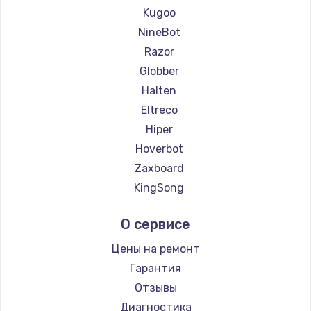
Ремонт самокатов KIRIN
Kugoo
NineBot
Razor
Globber
Halten
Eltreco
Hiper
Hoverbot
Zaxboard
KingSong
AirWheel
О сервисе
Midway by Yamato
Hunter
Цены на ремонт
Shorner
Гарантия
Joyor
Отзывы
Minimotors
Диагностика