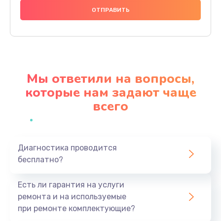
1000 руб.
Заказать
Ремонт материнской платы
4500 руб.
Мы ответили на вопросы,
Заказать
которые нам задают чаще
всего
Профилактическая чистка
1000 руб.
Заказать
Диагностика проводится
бесплатно?
Прошивка BIOS
1920 руб.
Есть ли гарантия на услуги
Заказать
ремонта и на используемые
при ремонте комплектующие?
Замена северного моста