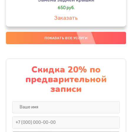
650 руб.
Заказать
Замена аккумулятора
ПОКАЗАТЬ ВСЕ УСЛУГИ
4000 руб.
Заказать
Замена материнской платы
Скидка 20% по
1100 руб.
предварительной
Заказать
записи
Замена масла
750 руб.
Заказать
Замена праймера