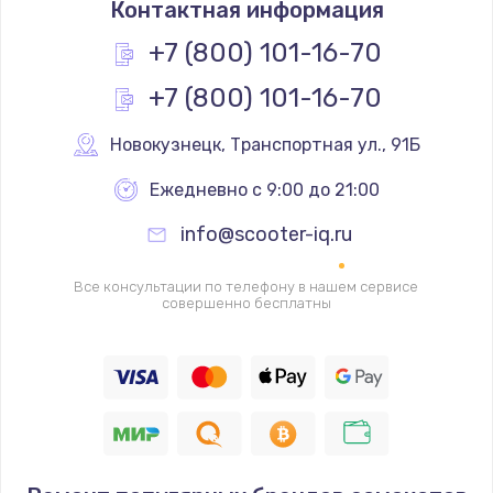
Контактная информация
1200 руб.
Заказать
+7 (800) 101-16-70
+7 (800) 101-16-70
Замена реле
1000 руб.
Новокузнецк
,
 Транспортная ул., 91Б
Заказать
Ежедневно с 9:00 до 21:00
Замена термопредохранителя
info@scooter-iq.ru
700 руб.
Заказать
Все консультации по телефону в нашем сервисе
совершенно бесплатны
Замена ТЭНа
2500 руб.
Заказать
Замена шнура