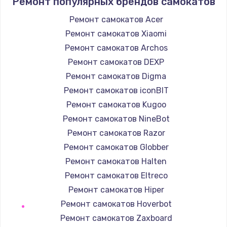
Ремонт популярных брендов самокатов
1400 руб.
Заказать
Ремонт самокатов Acer
Ремонт самокатов Xiaomi
Замена / ремонт электронного модуля
Ремонт самокатов Archos
управления
Ремонт самокатов DEXP
600 руб.
Ремонт самокатов Digma
Заказать
Ремонт самокатов iconBIT
Ремонт самокатов Kugoo
Замена конфорки
Ремонт самокатов NineBot
1100 руб.
Ремонт самокатов Razor
Заказать
Ремонт самокатов Globber
Ремонт самокатов Halten
Замена платы сенсора
Ремонт самокатов Eltreco
900 руб.
Ремонт самокатов Hiper
Заказать
Ремонт самокатов Hoverbot
Ремонт самокатов Zaxboard
Замена регулятора режимов конфорки