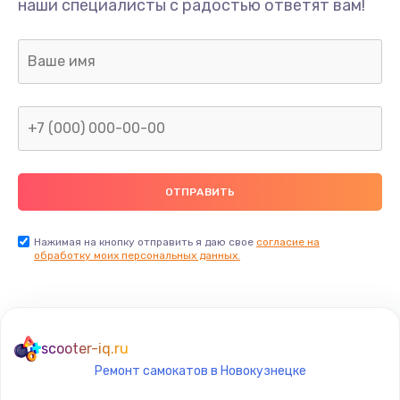
наши специалисты с радостью ответят вам!
1300 руб.
Заказать
Ремонт капиллярной трубки
400 руб.
Заказать
Замена блока питания
1000 руб.
Заказать
Нажимая на кнопку отправить я даю свое
согласие на
обработку моих персональных данных.
Прошивка / разблокировка
900 руб.
Заказать
scooter-iq.ru
Ремонт самокатов в Новокузнецке
Замена термостата