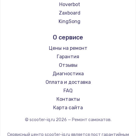
2500 руб.
Hoverbot
Zaxboard
Заказать
KingSong
Замена электроконфорки
AirWheel
О сервисе
1300 руб.
Midway by Yamato
Hunter
Заказать
Цены на ремонт
Shorner
Гарантия
Техобслуживание
Joyor
Отзывы
900 руб.
Minimotors
Диагностика
Bork
Заказать
Оплата и доставка
KIRIN
FAQ
Установка / подключение / демонтаж
Контакты
1300 руб.
Карта сайта
Заказать
© scooter-iq.ru
2026
— Ремонт самокатов.
Прошивка
Сервисный центр scooter-iq.ru является пост гарантийным