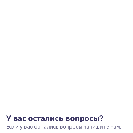
2500 руб.
Заказать
Замена видеоадаптера (видеокарты)
1800 руб.
Заказать
Замена, перепайка чипа
1300 руб.
Заказать
Замена HDMI-разъема
650 руб.
Заказать
У вас остались вопросы?
Если у вас остались вопросы напишите нам,
Замена/Pемонт карбюратора