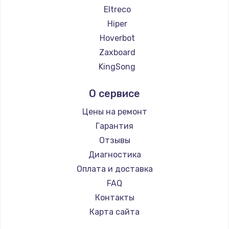
Eltreco
Hiper
Hoverbot
Zaxboard
KingSong
AirWheel
О сервисе
Midway by Yamato
Hunter
Цены на ремонт
Joyor
Гарантия
Minimotors
Отзывы
Bork
Диагностика
Segway
Оплата и доставка
KIRIN
FAQ
Контакты
Карта сайта