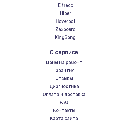
Eltreco
Hiper
Hoverbot
Zaxboard
KingSong
AirWheel
О сервисе
Midway by Yamato
Hunter
Цены на ремонт
Joyor
Гарантия
Minimotors
Отзывы
Bork
Диагностика
Segway
Оплата и доставка
KIRIN
FAQ
Контакты
Карта сайта