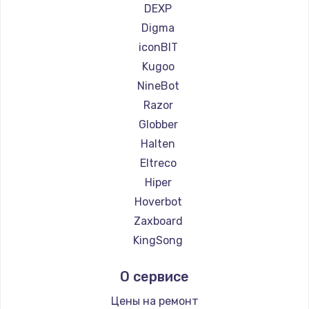
Ремонт самокатов Bork
DEXP
Ремонт самокатов Segway
Digma
Ремонт самокатов KIRIN
iconBIT
Kugoo
NineBot
Razor
Globber
Halten
Eltreco
Hiper
Hoverbot
Zaxboard
KingSong
AirWheel
О сервисе
Midway by Yamato
Hunter
Цены на ремонт