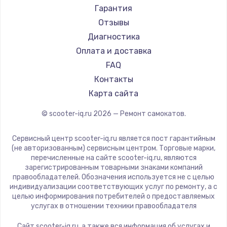
Joyor
Гарантия
Minimotors
Отзывы
Bork
Диагностика
Segway
Оплата и доставка
KIRIN
FAQ
Контакты
Карта сайта
© scooter-iq.ru
2026
— Ремонт самокатов.
Сервисный центр scooter-iq.ru является пост гарантийным
(не авторизованным) сервисным центром. Торговые марки,
перечисленные на сайте scooter-iq.ru, являются
зарегистрированным товарными знаками компаний
правообладателей. Обозначения используется не с целью
индивидуализации соответствующих услуг по ремонту, а с
целью информирования потребителей о предоставляемых
услугах в отношении техники правообладателя
Сайт scooter-iq.ru, а также вся информация об услугах и