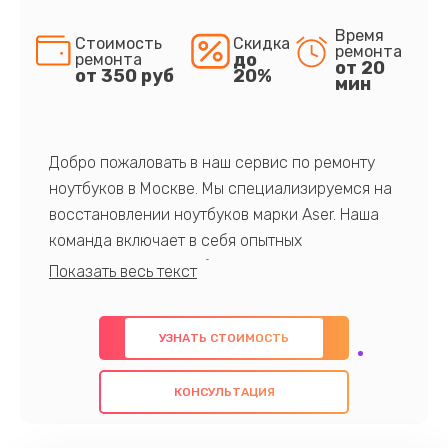
Время
Стоимость
Скидка
ремонта
до
ремонта
от 20
от 350 руб
20%
мин
Добро пожаловать в наш сервис по ремонту
ноутбуков в Москве. Мы специализируемся на
восстановлении ноутбуков марки Aser. Наша
команда включает в себя опытных
профессионалов с обширными знаниями и
многолетним опытом в данной области. Мы
предлагаем быстрый и качественный ремонт с
УЗНАТЬ СТОИМОСТЬ
использованием оригинальных компонентов, а
также гарантируем качество всех
КОНСУЛЬТАЦИЯ
проведенных работ. Наша цель - предоставить
клиентам надежное и профессиональное