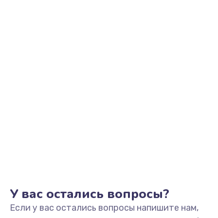
2500 руб.
Заказать
Замена видеоадаптера (видеокарты)
1800 руб.
Заказать
Замена, перепайка чипа
1300 руб.
Заказать
Замена HDMI-разъема
650 руб.
Заказать
У вас остались вопросы?
Если у вас остались вопросы напишите нам,
Замена/Pемонт карбюратора