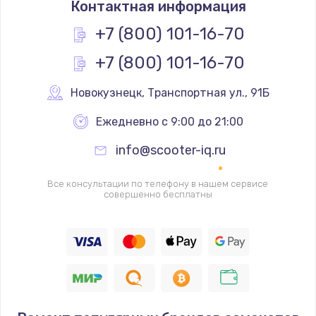
Контактная информация
1200 руб.
Заказать
+7 (800) 101-16-70
+7 (800) 101-16-70
Замена реле
1000 руб.
Новокузнецк
,
 Транспортная ул., 91Б
Заказать
Ежедневно с 9:00 до 21:00
Замена термопредохранителя
info@scooter-iq.ru
700 руб.
Заказать
Все консультации по телефону в нашем сервисе
совершенно бесплатны
Замена ТЭНа
2500 руб.
Заказать
Замена шнура