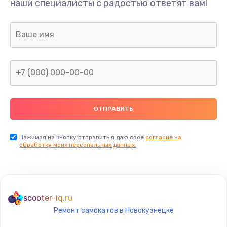
наши специалисты с радостью ответят вам!
1300 руб.
Заказать
Ремонт капиллярной трубки
400 руб.
Заказать
Замена блока питания
1000 руб.
Заказать
Нажимая на кнопку отправить я даю свое
согласие на
обработку моих персональных данных.
Прошивка / разблокировка
900 руб.
Заказать
scooter-iq.ru
Ремонт самокатов в Новокузнецке
Замена термостата