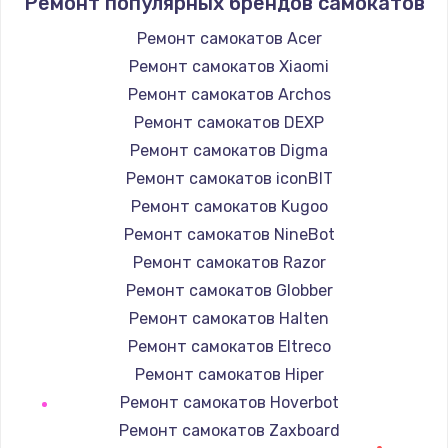
Ремонт популярных брендов самокатов
1400 руб.
Заказать
Ремонт самокатов Acer
Ремонт самокатов Xiaomi
Замена / ремонт электронного модуля
Ремонт самокатов Archos
управления
Ремонт самокатов DEXP
600 руб.
Ремонт самокатов Digma
Заказать
Ремонт самокатов iconBIT
Ремонт самокатов Kugoo
Замена конфорки
Ремонт самокатов NineBot
1100 руб.
Ремонт самокатов Razor
Заказать
Ремонт самокатов Globber
Ремонт самокатов Halten
Замена платы сенсора
Ремонт самокатов Eltreco
900 руб.
Ремонт самокатов Hiper
Заказать
Ремонт самокатов Hoverbot
Ремонт самокатов Zaxboard
Замена регулятора режимов конфорки