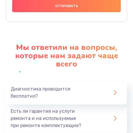
1000 руб.
Заказать
Ремонт материнской платы
4500 руб.
Мы ответили на вопросы,
Заказать
которые нам задают чаще
всего
Профилактическая чистка
1000 руб.
Заказать
Диагностика проводится
бесплатно?
Прошивка BIOS
1920 руб.
Есть ли гарантия на услуги
Заказать
ремонта и на используемые
при ремонте комплектующие?
Замена северного моста