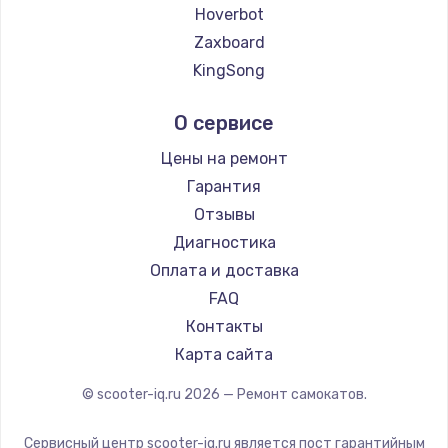
2500 руб.
Hoverbot
Zaxboard
Заказать
KingSong
Замена электроконфорки
AirWheel
О сервисе
1300 руб.
Midway by Yamato
Hunter
Заказать
Цены на ремонт
Joyor
Гарантия
Техобслуживание
Minimotors
Отзывы
900 руб.
Bork
Диагностика
Segway
Заказать
Оплата и доставка
KIRIN
FAQ
Установка / подключение / демонтаж
Контакты
1300 руб.
Карта сайта
Заказать
© scooter-iq.ru
2026
— Ремонт самокатов.
Прошивка
Сервисный центр scooter-iq.ru является пост гарантийным