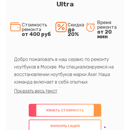
Ultra
Время
Стоимость
Скидка
ремонта
до
ремонта
от 20
от 400 руб
20%
мин
Добро пожаловать в наш сервис по ремонту
ноутбуков в Москве. Мы специализируемся на
восстановлении ноутбуков марки Aser. Наша
команда включает в себя опытных
профессионалов с обширными знаниями и
многолетним опытом в данной области. Мы
предлагаем быстрый и качественный ремонт с
УЗНАТЬ СТОИМОСТЬ
использованием оригинальных компонентов, а
также гарантируем качество всех
КОНСУЛЬТАЦИЯ
проведенных работ. Наша цель - предоставить