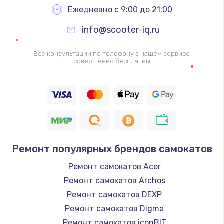
Ежедневно с 9:00 до 21:00
1060 руб.
info@scooter-iq.ru
Заказать
Все консультации по телефону в нашем сервисе
Замена шим-контроллера
совершенно бесплатны
3900 руб.
Заказать
Замена HDMI
600 руб.
Заказать
Ремонт популярных брендов самокатов
Ремонт самокатов Acer
Ремонт самокатов Archos
Ремонт самокатов DEXP
Ремонт самокатов Digma
Ремонт самокатов iconBIT