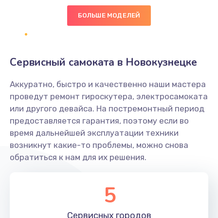
600 руб.
БОЛЬШЕ МОДЕЛЕЙ
Заказать
Замена клавиатуры
Сервисный самоката в Новокузнецке
1190 руб.
Аккуратно, быстро и качественно наши мастера
Заказать
проведут ремонт гироскутера, электросамоката
или другого девайса. На постремонтный период
Замена тачпада
предоставляется гарантия, поэтому если во
1330 руб.
время дальнейшей эксплуатации техники
возникнут какие-то проблемы, можно снова
Заказать
обратиться к нам для их решения.
Замена контроллера питания
1490 руб.
5
Заказать
Сервисных
городов