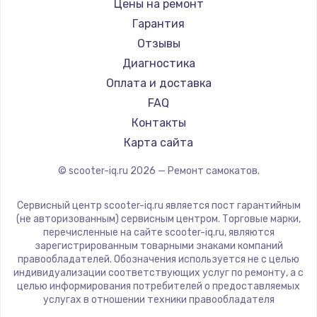
Shorner
Цены на ремонт
Joyor
Гарантия
Minimotors
Отзывы
Bork
Диагностика
Segway
Оплата и доставка
KIRIN
FAQ
Контакты
Карта сайта
© scooter-iq.ru
2026
— Ремонт самокатов.
Сервисный центр scooter-iq.ru является пост гарантийным
(не авторизованным) сервисным центром. Торговые марки,
перечисленные на сайте scooter-iq.ru, являются
зарегистрированным товарными знаками компаний
правообладателей. Обозначения используется не с целью
индивидуализации соответствующих услуг по ремонту, а с
целью информирования потребителей о предоставляемых
услугах в отношении техники правообладателя