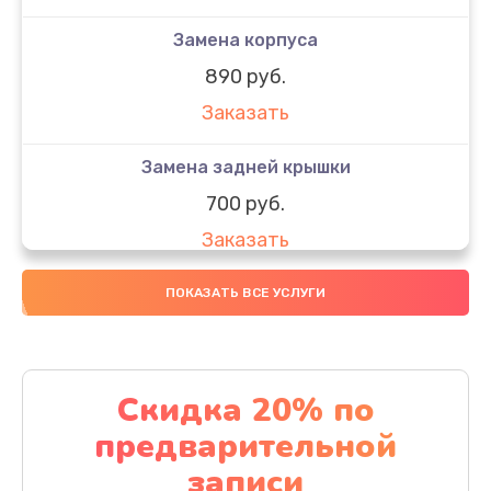
Замена корпуса
890 руб.
Заказать
Замена задней крышки
700 руб.
Заказать
Комплексная чистка
ПОКАЗАТЬ ВСЕ УСЛУГИ
900 руб.
Заказать
Скидка 20% по
Замена стекла
предварительной
1100 руб.
записи