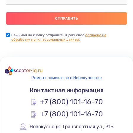
750 руб.
Заказать
Установка драйверов
Нажимая на кнопку отправить я даю свое
согласие на
725 руб.
обработку моих персональных данных.
Заказать
Замена вебкамеры
scooter-iq.ru
1240 руб.
Ремонт самокатов в Новокузнецке
Заказать
Контактная информация
Ремонт петель крышки
+7 (800) 101-16-70
990 руб.
+7 (800) 101-16-70
Заказать
Новокузнецк
,
 Транспортная ул., 91Б
Настройка Wi-Fi