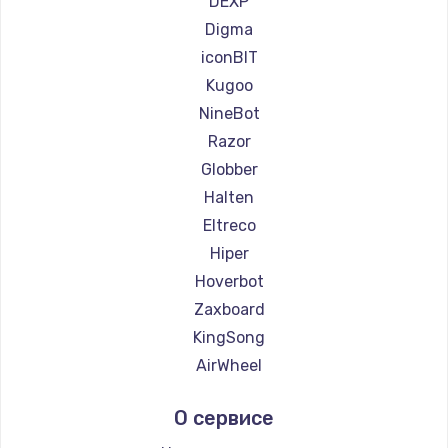
DEXP
Ремонт самокатов Bork
Digma
Ремонт самокатов Segway
iconBIT
Ремонт самокатов KIRIN
Kugoo
NineBot
Razor
Globber
Halten
Eltreco
Hiper
Hoverbot
Zaxboard
KingSong
AirWheel
Midway by Yamato
О сервисе
Hunter