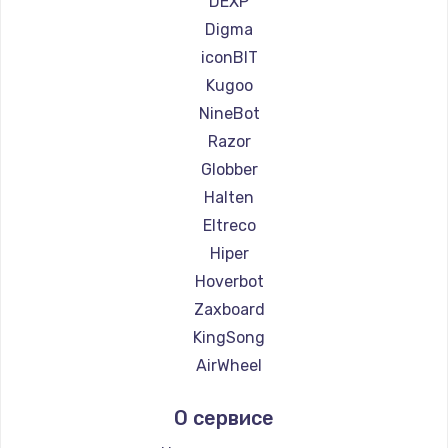
DEXP
Ремонт самокатов Bork
Digma
Ремонт самокатов Segway
iconBIT
Ремонт самокатов KIRIN
Kugoo
NineBot
Razor
Globber
Halten
Eltreco
Hiper
Hoverbot
Zaxboard
KingSong
AirWheel
Midway by Yamato
О сервисе
Hunter