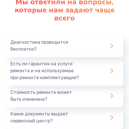
Мы ответили на вопросы,
которые нам задают чаще
Замена микрофона
всего
1050 руб.
Заказать
Диагностика проводится
Замена оперативной памяти
бесплатно?
890 руб.
Есть ли гарантия на услуги
Заказать
ремонта и на используемые
при ремонте комплектующие?
Замена системы охлаждения
1500 руб.
Стоимость ремонта может
быть изменена?
Заказать
Какие документы выдает
Замена термопасты
сервисный центр?
995 руб.