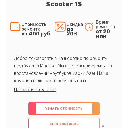
Scooter 1S
Время
Стоимость
Скидка
ремонта
до
ремонта
от 20
от 400 руб
20%
мин
Добро пожаловать в наш сервис по ремонту
ноутбуков в Москве. Мы специализируемся на
восстановлении ноутбуков марки Aser. Наша
команда включает в себя опытных
профессионалов с обширными знаниями и
многолетним опытом в данной области. Мы
предлагаем быстрый и качественный ремонт с
УЗНАТЬ СТОИМОСТЬ
использованием оригинальных компонентов, а
также гарантируем качество всех
КОНСУЛЬТАЦИЯ
проведенных работ. Наша цель - предоставить