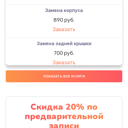
Замена корпуса
890 руб.
Заказать
Замена задней крышки
700 руб.
Заказать
Комплексная чистка
ПОКАЗАТЬ ВСЕ УСЛУГИ
900 руб.
Заказать
Скидка 20% по
Замена стекла
предварительной
1100 руб.
записи