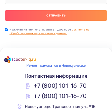
750 руб.
Заказать
Установка драйверов
Нажимая на кнопку отправить я даю свое
согласие на
725 руб.
обработку моих персональных данных.
Заказать
Замена вебкамеры
scooter-iq.ru
1240 руб.
Ремонт самокатов в Новокузнецке
Заказать
Контактная информация
Ремонт петель крышки
+7 (800) 101-16-70
990 руб.
+7 (800) 101-16-70
Заказать
Новокузнецк
,
 Транспортная ул., 91Б
Настройка Wi-Fi