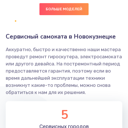
600 руб.
БОЛЬШЕ МОДЕЛЕЙ
Заказать
Замена клавиатуры
Сервисный самоката в Новокузнецке
1190 руб.
Аккуратно, быстро и качественно наши мастера
Заказать
проведут ремонт гироскутера, электросамоката
или другого девайса. На постремонтный период
Замена тачпада
предоставляется гарантия, поэтому если во
1330 руб.
время дальнейшей эксплуатации техники
возникнут какие-то проблемы, можно снова
Заказать
обратиться к нам для их решения.
Замена контроллера питания
1490 руб.
5
Заказать
Сервисных
городов