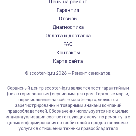
Shorner
Цены на ремонт
Joyor
Гарантия
Minimotors
Отзывы
Bork
Диагностика
Segway
Оплата и доставка
KIRIN
FAQ
Контакты
Карта сайта
© scooter-iq.ru
2026
— Ремонт самокатов.
Сервисный центр scooter-iq.ru является пост гарантийным
(не авторизованным) сервисным центром. Торговые марки,
перечисленные на сайте scooter-iq.ru, являются
зарегистрированным товарными знаками компаний
правообладателей. Обозначения используется не с целью
индивидуализации соответствующих услуг по ремонту, а с
целью информирования потребителей о предоставляемых
услугах в отношении техники правообладателя