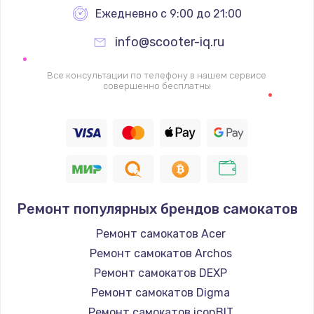
Ежедневно с 9:00 до 21:00
1060 руб.
info@scooter-iq.ru
Заказать
Все консультации по телефону в нашем сервисе
Замена шим-контроллера
совершенно бесплатны
3900 руб.
Заказать
Замена HDMI
600 руб.
Заказать
Ремонт популярных брендов самокатов
Ремонт самокатов Acer
Ремонт самокатов Archos
Ремонт самокатов DEXP
Ремонт самокатов Digma
Ремонт самокатов iconBIT