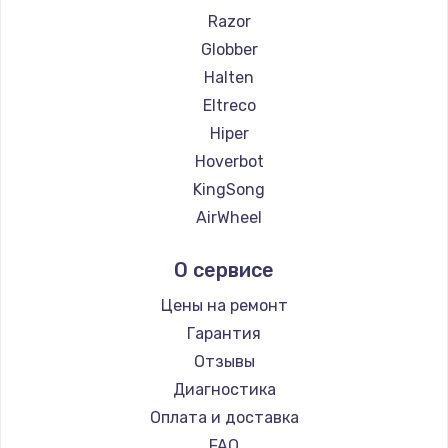
Razor
Globber
Halten
Eltreco
Hiper
Hoverbot
KingSong
AirWheel
Midway by Yamato
О сервисе
Hunter
Shorner
Цены на ремонт
Joyor
Гарантия
Minimotors
Отзывы
Bork
Диагностика
Segway
Оплата и доставка
KIRIN
FAQ