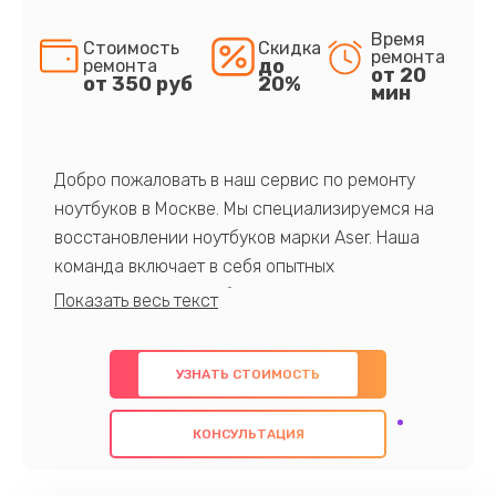
Время
Стоимость
Скидка
ремонта
до
ремонта
от 20
от 350 руб
20%
мин
Добро пожаловать в наш сервис по ремонту
ноутбуков в Москве. Мы специализируемся на
восстановлении ноутбуков марки Aser. Наша
команда включает в себя опытных
профессионалов с обширными знаниями и
многолетним опытом в данной области. Мы
предлагаем быстрый и качественный ремонт с
УЗНАТЬ СТОИМОСТЬ
использованием оригинальных компонентов, а
также гарантируем качество всех
КОНСУЛЬТАЦИЯ
проведенных работ. Наша цель - предоставить
клиентам надежное и профессиональное