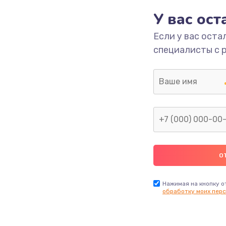
У вас ос
700 руб.
Заказ
Если у вас оста
специалисты с 
2500 руб.
Заказ
1400 руб.
Заказ
модуля
600 руб.
Заказ
1100 руб.
Заказ
900 руб.
Заказ
Нажимая на кнопку о
обработку моих перс
нфорки
900 руб.
Заказ