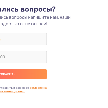
тались вопросы?
ать
лись вопросы напишите нам, наши
радостью ответят вам!
ать
ать
ать
ать
ать
тправить я даю свое
согласие на
ональных данных.
ать