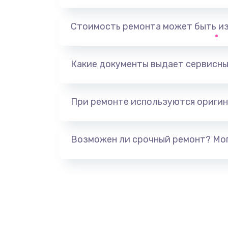
Замена, перепайка чипа
Стоимость ремонта может быть и
Замена HDMI-разъема
Какие документы выдает сервисны
Замена/Pемонт карбюратора
При ремонте используются оригин
Ремонт капиллярной трубки
Замена блока питания
Возможен ли срочный ремонт? Мог
Прошивка / разблокировка
Замена термостата
Замена реле