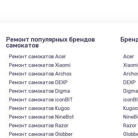
1300 руб.
Заказ
1200 руб.
Заказ
Ремонт популярных брендов
Брен
1500 руб.
Заказ
самокатов
Ремонт самокатов Acer
Acer
а
2500 руб.
Заказ
Ремонт самокатов Xiaomi
Xiaom
Ремонт самокатов Archos
Archo
1300 руб.
Заказ
Ремонт самокатов DEXP
DEXP
Ремонт самокатов Digma
Digm
900 руб.
Заказ
Ремонт самокатов iconBIT
iconB
Ремонт самокатов Kugoo
Kugoo
онтаж
1300 руб.
Заказ
Ремонт самокатов NineBot
NineB
Ремонт самокатов Razor
Razor
1400 руб.
Заказ
Ремонт самокатов Globber
Globb