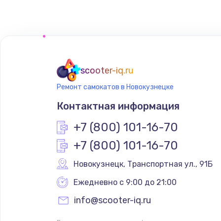
Замена сенсорного датчика
Замена сигнальной лампы
Замена системной платы
scooter-iq.ru
Ремонт самокатов в Новокузнецке
Замена температурного датчик
Контактная информация
Замена электроконфорки
+7 (800) 101-16-70
+7 (800) 101-16-70
Техобслуживание
Новокузнецк
,
 Транспортная ул., 91Б
Установка / подключение / дем
Ежедневно с 9:00 до 21:00
info@scooter-iq.ru
Прошивка