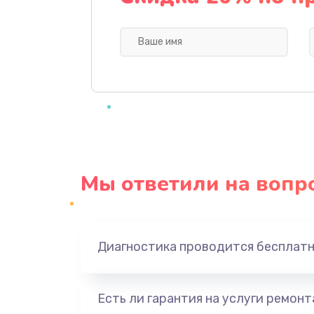
Профилактическая чистка
Прошивка BIOS
Замена северного моста
Ремонт южного моста
Мы ответили на вопр
Замена батарейки BIOS
Настройка BIOS
Диагностика проводится бесплат
Ремонт цепи питания
Есть ли гарантия на услуги ремон
Замена видеоадаптера (видеок